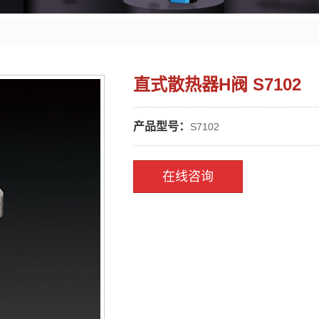
直式散热器H阀 S7102
产品型号：
S7102
在线咨询