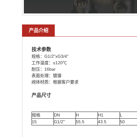
产品介绍
技术参数
规格：G1/2"xG3/4"
工作温度：≤120℃
耐压：16bar
表面处理：镀镍
阀体材质：根据客户要求
产品尺寸
规格
DN
H
H1
L
15
G1/2"
55.5
43.5
50