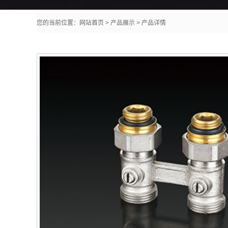
您的当前位置：
网站首页
>
产品展示
>
产品详情